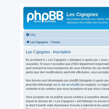
Les Cigognes
Association destinée aux mères céli
naissance d'un enfant non reconnu
FAQ
Les Cigognes
Forum
Les Cigognes - Inscription
En accédant à « Les Cigognes » (désigné ci-après par « nous »,
suivantes. Si vous n’acceptez pas d’être légalement responsabl
quel moment et nous essaierons de vous informer de ces modific
après que des modifications aient été effectuées, vous accepte
Nos forums sont développés par phpBB (désignés ci-après par «
peut être téléchargé sur
le site de phpBB
(en anglais). Le logic
conduite et du contenu que nous acceptons et que nous n’acce
Vous acceptez de ne publier aucun contenu à caractère abusif, 
lequel le serveur de « Les Cigognes » est hébergé ou encore la
le droit d’avertir votre fournisseur d’accès à internet et les au