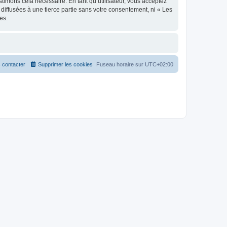
stimons cela nécessaire. En tant qu’utilisateur, vous acceptez
iffusées à une tierce partie sans votre consentement, ni « Les
es.
 contacter
Supprimer les cookies
Fuseau horaire sur
UTC+02:00