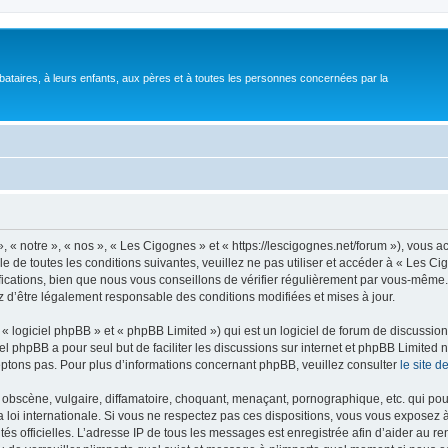
bataires, à leurs enfants, aux pères et à toutes les personnes concernées par la
 « notre », « nos », « Les Cigognes » et « https://lescigognes.net/forum »), vous 
e de toutes les conditions suivantes, veuillez ne pas utiliser et accéder à « Les C
ations, bien que nous vous conseillons de vérifier régulièrement par vous-même. E
z d’être légalement responsable des conditions modifiées et mises à jour.
 logiciel phpBB » et « phpBB Limited ») qui est un logiciel de forum de discussio
iel phpBB a pour seul but de faciliter les discussions sur internet et phpBB Limit
ptons pas. Pour plus d’informations concernant phpBB, veuillez consulter
le site 
obscène, vulgaire, diffamatoire, choquant, menaçant, pornographique, etc. qui pourr
 loi internationale. Si vous ne respectez pas ces dispositions, vous vous exposez 
torités officielles. L’adresse IP de tous les messages est enregistrée afin d’aider au