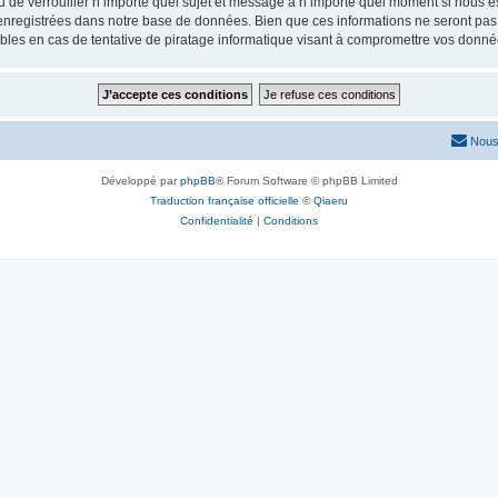
ou de verrouiller n’importe quel sujet et message à n’importe quel moment si nous e
nregistrées dans notre base de données. Bien que ces informations ne seront pas d
les en cas de tentative de piratage informatique visant à compromettre vos donné
Nous
Développé par
phpBB
® Forum Software © phpBB Limited
Traduction française officielle
©
Qiaeru
Confidentialité
|
Conditions