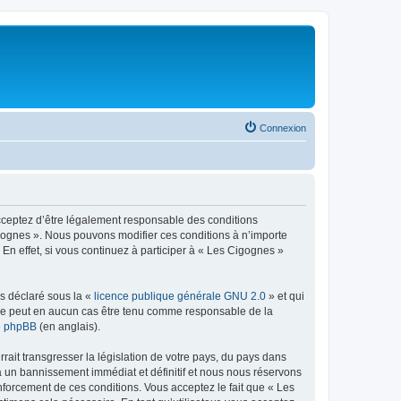
Connexion
acceptez d’être légalement responsable des conditions
igognes ». Nous pouvons modifier ces conditions à n’importe
n effet, si vous continuez à participer à « Les Cigognes »
ns déclaré sous la «
licence publique générale GNU 2.0
» et qui
ed ne peut en aucun cas être tenu comme responsable de la
de phpBB
(en anglais).
ait transgresser la législation de votre pays, du pays dans
à un bannissement immédiat et définitif et nous nous réservons
 renforcement de ces conditions. Vous acceptez le fait que « Les