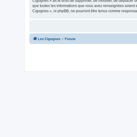
Cigognes » ait le droit de supprimer, de modifier, de déplacer 
que toutes les informations que vous avez renseignées soient e
Cigognes », ni phpBB, ne pourront être tenus comme responsab
Les Cigognes
Forum