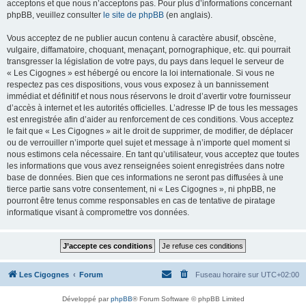
acceptons et que nous n’acceptons pas. Pour plus d’informations concernant
phpBB, veuillez consulter
le site de phpBB
(en anglais).
Vous acceptez de ne publier aucun contenu à caractère abusif, obscène,
vulgaire, diffamatoire, choquant, menaçant, pornographique, etc. qui pourrait
transgresser la législation de votre pays, du pays dans lequel le serveur de
« Les Cigognes » est hébergé ou encore la loi internationale. Si vous ne
respectez pas ces dispositions, vous vous exposez à un bannissement
immédiat et définitif et nous nous réservons le droit d’avertir votre fournisseur
d’accès à internet et les autorités officielles. L’adresse IP de tous les messages
est enregistrée afin d’aider au renforcement de ces conditions. Vous acceptez
le fait que « Les Cigognes » ait le droit de supprimer, de modifier, de déplacer
ou de verrouiller n’importe quel sujet et message à n’importe quel moment si
nous estimons cela nécessaire. En tant qu’utilisateur, vous acceptez que toutes
les informations que vous avez renseignées soient enregistrées dans notre
base de données. Bien que ces informations ne seront pas diffusées à une
tierce partie sans votre consentement, ni « Les Cigognes », ni phpBB, ne
pourront être tenus comme responsables en cas de tentative de piratage
informatique visant à compromettre vos données.
Les Cigognes
Forum
Fuseau horaire sur
UTC+02:00
Développé par
phpBB
® Forum Software © phpBB Limited