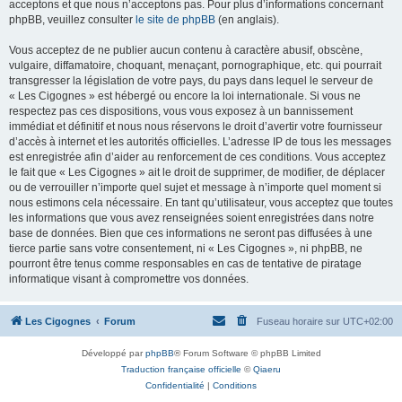
acceptons et que nous n’acceptons pas. Pour plus d’informations concernant
phpBB, veuillez consulter
le site de phpBB
(en anglais).
Vous acceptez de ne publier aucun contenu à caractère abusif, obscène,
vulgaire, diffamatoire, choquant, menaçant, pornographique, etc. qui pourrait
transgresser la législation de votre pays, du pays dans lequel le serveur de
« Les Cigognes » est hébergé ou encore la loi internationale. Si vous ne
respectez pas ces dispositions, vous vous exposez à un bannissement
immédiat et définitif et nous nous réservons le droit d’avertir votre fournisseur
d’accès à internet et les autorités officielles. L’adresse IP de tous les messages
est enregistrée afin d’aider au renforcement de ces conditions. Vous acceptez
le fait que « Les Cigognes » ait le droit de supprimer, de modifier, de déplacer
ou de verrouiller n’importe quel sujet et message à n’importe quel moment si
nous estimons cela nécessaire. En tant qu’utilisateur, vous acceptez que toutes
les informations que vous avez renseignées soient enregistrées dans notre
base de données. Bien que ces informations ne seront pas diffusées à une
tierce partie sans votre consentement, ni « Les Cigognes », ni phpBB, ne
pourront être tenus comme responsables en cas de tentative de piratage
informatique visant à compromettre vos données.
Les Cigognes
Forum
Fuseau horaire sur
UTC+02:00
Développé par
phpBB
® Forum Software © phpBB Limited
Traduction française officielle
©
Qiaeru
Confidentialité
|
Conditions