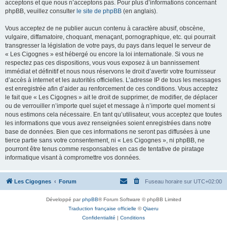
acceptons et que nous n’acceptons pas. Pour plus d’informations concernant
phpBB, veuillez consulter
le site de phpBB
(en anglais).
Vous acceptez de ne publier aucun contenu à caractère abusif, obscène,
vulgaire, diffamatoire, choquant, menaçant, pornographique, etc. qui pourrait
transgresser la législation de votre pays, du pays dans lequel le serveur de
« Les Cigognes » est hébergé ou encore la loi internationale. Si vous ne
respectez pas ces dispositions, vous vous exposez à un bannissement
immédiat et définitif et nous nous réservons le droit d’avertir votre fournisseur
d’accès à internet et les autorités officielles. L’adresse IP de tous les messages
est enregistrée afin d’aider au renforcement de ces conditions. Vous acceptez
le fait que « Les Cigognes » ait le droit de supprimer, de modifier, de déplacer
ou de verrouiller n’importe quel sujet et message à n’importe quel moment si
nous estimons cela nécessaire. En tant qu’utilisateur, vous acceptez que toutes
les informations que vous avez renseignées soient enregistrées dans notre
base de données. Bien que ces informations ne seront pas diffusées à une
tierce partie sans votre consentement, ni « Les Cigognes », ni phpBB, ne
pourront être tenus comme responsables en cas de tentative de piratage
informatique visant à compromettre vos données.
Les Cigognes
Forum
Fuseau horaire sur
UTC+02:00
Développé par
phpBB
® Forum Software © phpBB Limited
Traduction française officielle
©
Qiaeru
Confidentialité
|
Conditions