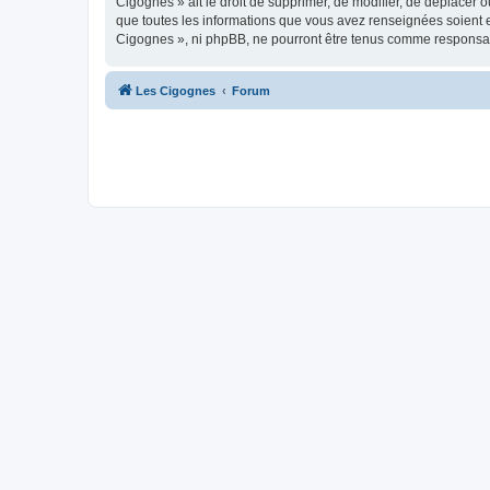
Cigognes » ait le droit de supprimer, de modifier, de déplacer 
que toutes les informations que vous avez renseignées soient e
Cigognes », ni phpBB, ne pourront être tenus comme responsab
Les Cigognes
Forum