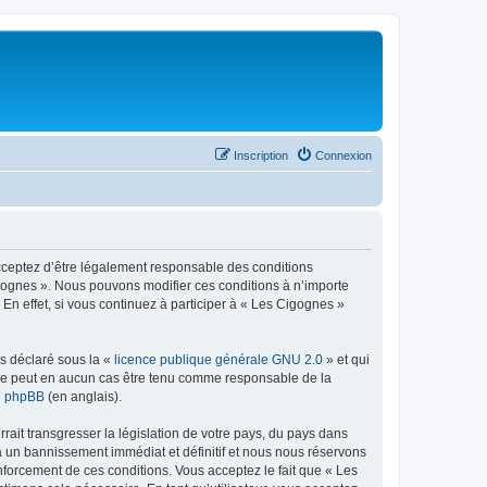
Inscription
Connexion
acceptez d’être légalement responsable des conditions
igognes ». Nous pouvons modifier ces conditions à n’importe
n effet, si vous continuez à participer à « Les Cigognes »
ns déclaré sous la «
licence publique générale GNU 2.0
» et qui
ed ne peut en aucun cas être tenu comme responsable de la
de phpBB
(en anglais).
ait transgresser la législation de votre pays, du pays dans
à un bannissement immédiat et définitif et nous nous réservons
 renforcement de ces conditions. Vous acceptez le fait que « Les