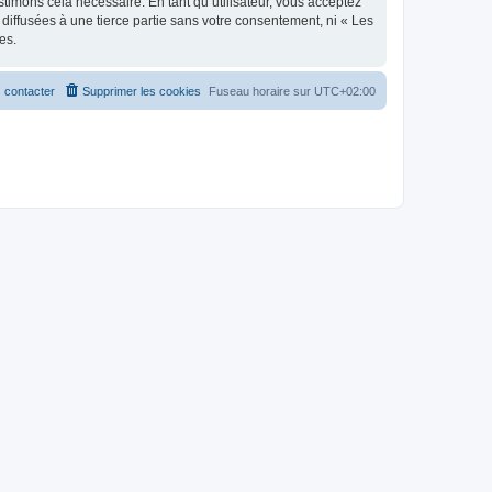
stimons cela nécessaire. En tant qu’utilisateur, vous acceptez
iffusées à une tierce partie sans votre consentement, ni « Les
es.
 contacter
Supprimer les cookies
Fuseau horaire sur
UTC+02:00