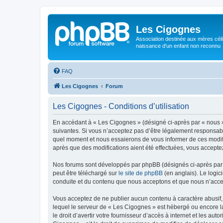
Les Cigognes
Association destinée aux mères céli
naissance d'un enfant non reconnu
FAQ
Les Cigognes
Forum
Les Cigognes - Conditions d’utilisation
En accédant à « Les Cigognes » (désigné ci-après par « nous »,
suivantes. Si vous n’acceptez pas d’être légalement responsabl
quel moment et nous essaierons de vous informer de ces modific
après que des modifications aient été effectuées, vous accepte
Nos forums sont développés par phpBB (désignés ci-après par «
peut être téléchargé sur
le site de phpBB
(en anglais). Le logic
conduite et du contenu que nous acceptons et que nous n’acce
Vous acceptez de ne publier aucun contenu à caractère abusif, 
lequel le serveur de « Les Cigognes » est hébergé ou encore la
le droit d’avertir votre fournisseur d’accès à internet et les au