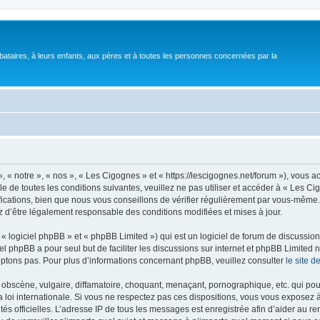
bataires, à leurs enfants, aux pères et à toutes les personnes concernées par la
 « notre », « nos », « Les Cigognes » et « https://lescigognes.net/forum »), vous 
e de toutes les conditions suivantes, veuillez ne pas utiliser et accéder à « Les C
ations, bien que nous vous conseillons de vérifier régulièrement par vous-même. E
z d’être légalement responsable des conditions modifiées et mises à jour.
 logiciel phpBB » et « phpBB Limited ») qui est un logiciel de forum de discussio
iel phpBB a pour seul but de faciliter les discussions sur internet et phpBB Limit
ptons pas. Pour plus d’informations concernant phpBB, veuillez consulter
le site 
obscène, vulgaire, diffamatoire, choquant, menaçant, pornographique, etc. qui pourr
 loi internationale. Si vous ne respectez pas ces dispositions, vous vous exposez 
torités officielles. L’adresse IP de tous les messages est enregistrée afin d’aider au