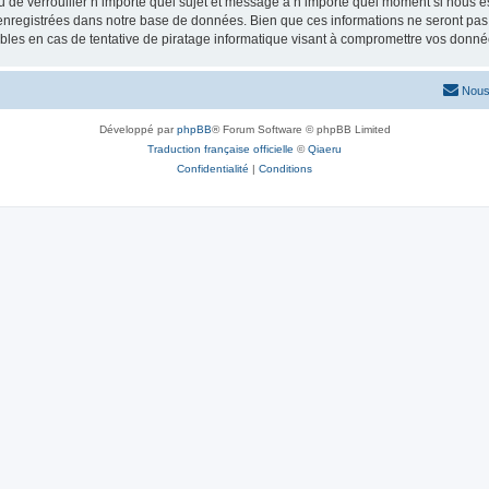
ou de verrouiller n’importe quel sujet et message à n’importe quel moment si nous e
nregistrées dans notre base de données. Bien que ces informations ne seront pas d
les en cas de tentative de piratage informatique visant à compromettre vos donné
Nous
Développé par
phpBB
® Forum Software © phpBB Limited
Traduction française officielle
©
Qiaeru
Confidentialité
|
Conditions