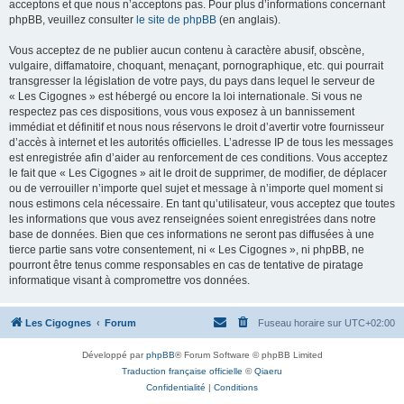
acceptons et que nous n’acceptons pas. Pour plus d’informations concernant
phpBB, veuillez consulter
le site de phpBB
(en anglais).
Vous acceptez de ne publier aucun contenu à caractère abusif, obscène,
vulgaire, diffamatoire, choquant, menaçant, pornographique, etc. qui pourrait
transgresser la législation de votre pays, du pays dans lequel le serveur de
« Les Cigognes » est hébergé ou encore la loi internationale. Si vous ne
respectez pas ces dispositions, vous vous exposez à un bannissement
immédiat et définitif et nous nous réservons le droit d’avertir votre fournisseur
d’accès à internet et les autorités officielles. L’adresse IP de tous les messages
est enregistrée afin d’aider au renforcement de ces conditions. Vous acceptez
le fait que « Les Cigognes » ait le droit de supprimer, de modifier, de déplacer
ou de verrouiller n’importe quel sujet et message à n’importe quel moment si
nous estimons cela nécessaire. En tant qu’utilisateur, vous acceptez que toutes
les informations que vous avez renseignées soient enregistrées dans notre
base de données. Bien que ces informations ne seront pas diffusées à une
tierce partie sans votre consentement, ni « Les Cigognes », ni phpBB, ne
pourront être tenus comme responsables en cas de tentative de piratage
informatique visant à compromettre vos données.
Les Cigognes
Forum
Fuseau horaire sur
UTC+02:00
Développé par
phpBB
® Forum Software © phpBB Limited
Traduction française officielle
©
Qiaeru
Confidentialité
|
Conditions