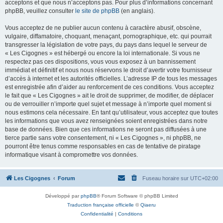
acceptons et que nous n’acceptons pas. Pour plus d’informations concernant
phpBB, veuillez consulter
le site de phpBB
(en anglais).
Vous acceptez de ne publier aucun contenu à caractère abusif, obscène,
vulgaire, diffamatoire, choquant, menaçant, pornographique, etc. qui pourrait
transgresser la législation de votre pays, du pays dans lequel le serveur de
« Les Cigognes » est hébergé ou encore la loi internationale. Si vous ne
respectez pas ces dispositions, vous vous exposez à un bannissement
immédiat et définitif et nous nous réservons le droit d’avertir votre fournisseur
d’accès à internet et les autorités officielles. L’adresse IP de tous les messages
est enregistrée afin d’aider au renforcement de ces conditions. Vous acceptez
le fait que « Les Cigognes » ait le droit de supprimer, de modifier, de déplacer
ou de verrouiller n’importe quel sujet et message à n’importe quel moment si
nous estimons cela nécessaire. En tant qu’utilisateur, vous acceptez que toutes
les informations que vous avez renseignées soient enregistrées dans notre
base de données. Bien que ces informations ne seront pas diffusées à une
tierce partie sans votre consentement, ni « Les Cigognes », ni phpBB, ne
pourront être tenus comme responsables en cas de tentative de piratage
informatique visant à compromettre vos données.
Les Cigognes
Forum
Fuseau horaire sur
UTC+02:00
Développé par
phpBB
® Forum Software © phpBB Limited
Traduction française officielle
©
Qiaeru
Confidentialité
|
Conditions