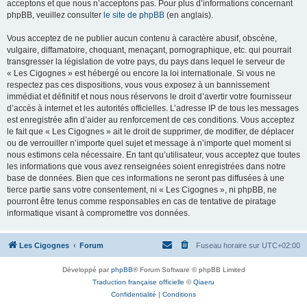
acceptons et que nous n’acceptons pas. Pour plus d’informations concernant
phpBB, veuillez consulter
le site de phpBB
(en anglais).
Vous acceptez de ne publier aucun contenu à caractère abusif, obscène,
vulgaire, diffamatoire, choquant, menaçant, pornographique, etc. qui pourrait
transgresser la législation de votre pays, du pays dans lequel le serveur de
« Les Cigognes » est hébergé ou encore la loi internationale. Si vous ne
respectez pas ces dispositions, vous vous exposez à un bannissement
immédiat et définitif et nous nous réservons le droit d’avertir votre fournisseur
d’accès à internet et les autorités officielles. L’adresse IP de tous les messages
est enregistrée afin d’aider au renforcement de ces conditions. Vous acceptez
le fait que « Les Cigognes » ait le droit de supprimer, de modifier, de déplacer
ou de verrouiller n’importe quel sujet et message à n’importe quel moment si
nous estimons cela nécessaire. En tant qu’utilisateur, vous acceptez que toutes
les informations que vous avez renseignées soient enregistrées dans notre
base de données. Bien que ces informations ne seront pas diffusées à une
tierce partie sans votre consentement, ni « Les Cigognes », ni phpBB, ne
pourront être tenus comme responsables en cas de tentative de piratage
informatique visant à compromettre vos données.
Les Cigognes
Forum
Fuseau horaire sur
UTC+02:00
Développé par
phpBB
® Forum Software © phpBB Limited
Traduction française officielle
©
Qiaeru
Confidentialité
|
Conditions