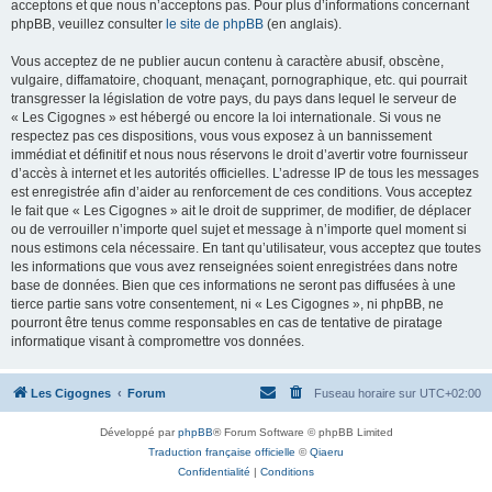
acceptons et que nous n’acceptons pas. Pour plus d’informations concernant
phpBB, veuillez consulter
le site de phpBB
(en anglais).
Vous acceptez de ne publier aucun contenu à caractère abusif, obscène,
vulgaire, diffamatoire, choquant, menaçant, pornographique, etc. qui pourrait
transgresser la législation de votre pays, du pays dans lequel le serveur de
« Les Cigognes » est hébergé ou encore la loi internationale. Si vous ne
respectez pas ces dispositions, vous vous exposez à un bannissement
immédiat et définitif et nous nous réservons le droit d’avertir votre fournisseur
d’accès à internet et les autorités officielles. L’adresse IP de tous les messages
est enregistrée afin d’aider au renforcement de ces conditions. Vous acceptez
le fait que « Les Cigognes » ait le droit de supprimer, de modifier, de déplacer
ou de verrouiller n’importe quel sujet et message à n’importe quel moment si
nous estimons cela nécessaire. En tant qu’utilisateur, vous acceptez que toutes
les informations que vous avez renseignées soient enregistrées dans notre
base de données. Bien que ces informations ne seront pas diffusées à une
tierce partie sans votre consentement, ni « Les Cigognes », ni phpBB, ne
pourront être tenus comme responsables en cas de tentative de piratage
informatique visant à compromettre vos données.
Les Cigognes
Forum
Fuseau horaire sur
UTC+02:00
Développé par
phpBB
® Forum Software © phpBB Limited
Traduction française officielle
©
Qiaeru
Confidentialité
|
Conditions