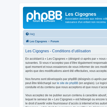
Les Cigognes
Association destinée aux mères céli
naissance d'un enfant non reconnu
FAQ
Les Cigognes
Forum
Les Cigognes - Conditions d’utilisation
En accédant à « Les Cigognes » (désigné ci-après par « nous »,
suivantes. Si vous n’acceptez pas d’être légalement responsabl
quel moment et nous essaierons de vous informer de ces modific
après que des modifications aient été effectuées, vous accepte
Nos forums sont développés par phpBB (désignés ci-après par «
peut être téléchargé sur
le site de phpBB
(en anglais). Le logic
conduite et du contenu que nous acceptons et que nous n’acce
Vous acceptez de ne publier aucun contenu à caractère abusif, 
lequel le serveur de « Les Cigognes » est hébergé ou encore la
le droit d’avertir votre fournisseur d’accès à internet et les au