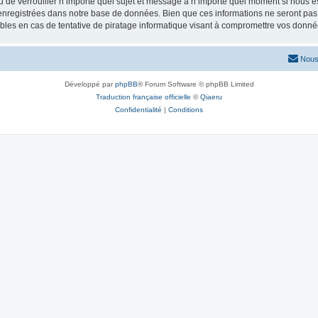
ou de verrouiller n’importe quel sujet et message à n’importe quel moment si nous e
nregistrées dans notre base de données. Bien que ces informations ne seront pas d
les en cas de tentative de piratage informatique visant à compromettre vos donné
Nous
Développé par
phpBB
® Forum Software © phpBB Limited
Traduction française officielle
©
Qiaeru
Confidentialité
|
Conditions