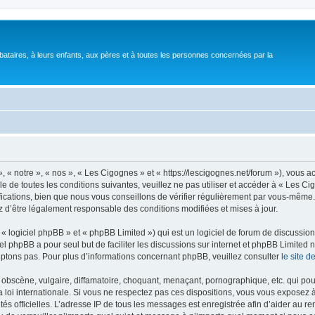
bataires, à leurs enfants, aux pères et à toutes les personnes concernées par la
 « notre », « nos », « Les Cigognes » et « https://lescigognes.net/forum »), vous 
e de toutes les conditions suivantes, veuillez ne pas utiliser et accéder à « Les C
ations, bien que nous vous conseillons de vérifier régulièrement par vous-même. E
z d’être légalement responsable des conditions modifiées et mises à jour.
 logiciel phpBB » et « phpBB Limited ») qui est un logiciel de forum de discussio
iel phpBB a pour seul but de faciliter les discussions sur internet et phpBB Limit
ptons pas. Pour plus d’informations concernant phpBB, veuillez consulter
le site 
obscène, vulgaire, diffamatoire, choquant, menaçant, pornographique, etc. qui pourr
 loi internationale. Si vous ne respectez pas ces dispositions, vous vous exposez 
torités officielles. L’adresse IP de tous les messages est enregistrée afin d’aider au