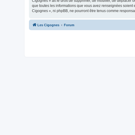
Cigognes » ait le droit de supprimer, de modifier, de déplacer 
que toutes les informations que vous avez renseignées soient e
Cigognes », ni phpBB, ne pourront être tenus comme responsab
Les Cigognes
Forum