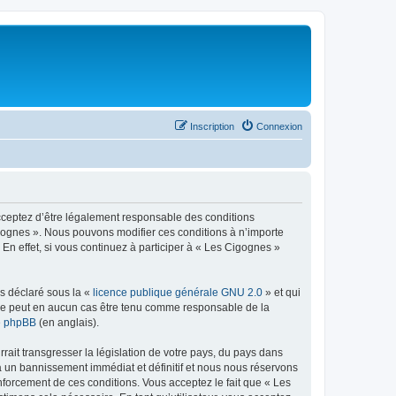
Inscription
Connexion
acceptez d’être légalement responsable des conditions
igognes ». Nous pouvons modifier ces conditions à n’importe
n effet, si vous continuez à participer à « Les Cigognes »
ns déclaré sous la «
licence publique générale GNU 2.0
» et qui
ed ne peut en aucun cas être tenu comme responsable de la
de phpBB
(en anglais).
ait transgresser la législation de votre pays, du pays dans
à un bannissement immédiat et définitif et nous nous réservons
 renforcement de ces conditions. Vous acceptez le fait que « Les