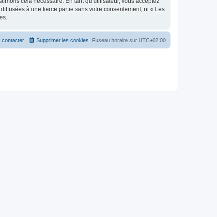
stimons cela nécessaire. En tant qu’utilisateur, vous acceptez
iffusées à une tierce partie sans votre consentement, ni « Les
es.
 contacter
Supprimer les cookies
Fuseau horaire sur
UTC+02:00