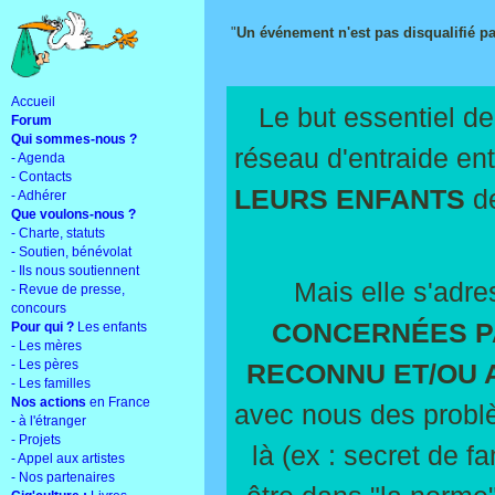
"
Un événement n'est pas disqualifié par
Accueil
Le but essentiel de
Forum
Qui sommes-nous ?
réseau d'entraide en
- Agenda
- Contacts
LEURS ENFANTS
de
- Adhérer
Que voulons-nous ?
- Charte, statuts
- Soutien, bénévolat
- Ils nous soutiennent
Mais elle s'adr
- Revue de presse,
concours
CONCERNÉES PA
Pour qui ?
Les enfants
- Les mères
- Les pères
RECONNU ET/OU
- Les familles
Nos actions
en France
avec nous des problè
- à l'étranger
- Projets
là (ex : secret de f
- Appel aux artistes
- Nos partenaires