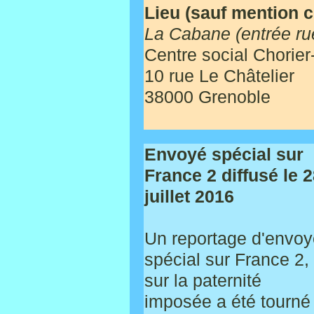
Lieu (sauf mention co
La Cabane (entrée ru
Centre social Chorier-
10 rue Le Châtelier
38000 Grenoble
Envoyé spécial sur
France 2 diffusé le 
juillet 2016
Un reportage d'envoy
spécial sur France 2,
sur la paternité
imposée a été tourné