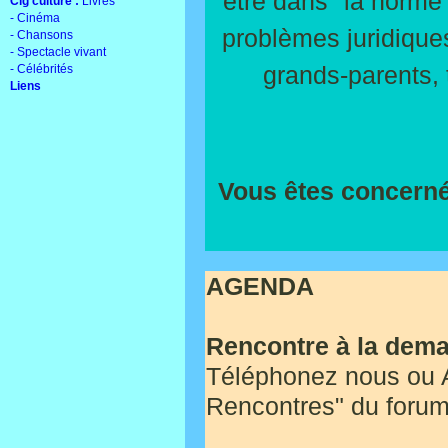
être dans "la norme",
Cig'culture :
Livres
- Cinéma
problèmes juridiques.
- Chansons
- Spectacle vivant
grands-parents, 
- Célébrités
Liens
Vous êtes concerné 
AGENDA
Rencontre à la dem
Téléphonez nous ou Al
Rencontres" du foru